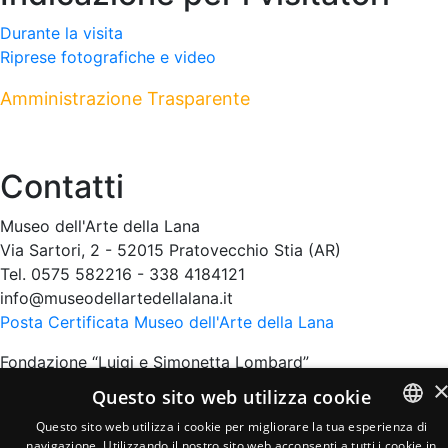
Durante la visita
Riprese fotografiche e video
Amministrazione Trasparente
Contatti
Museo dell'Arte della Lana
Via Sartori, 2 - 52015 Pratovecchio Stia (AR)
Tel. 0575 582216 - 338 4184121
info@museodellartedellalana.it
Posta Certificata Museo dell'Arte della Lana
Fondazione “Luigi e Simonetta Lombard”
via G. Sartori, 2 – 52015 Pratovecchio Stia (AR)
Questo sito web utilizza cookie
Tel. 0575 582216 - 338 4184121
Questo sito web utilizza i cookie per migliorare la tua esperienza di
partita iva 05926330480
navigazione. Utilizzando il nostro sito web acconsenti a tutti i cookie in
ITALIAN